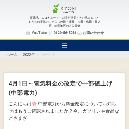
蓄電池・エコキュート・太陽光発電・その他まるごと
おうちの電気のことなら焼津・藤枝・吉田・島田・牧之
原・静岡地区の共栄電気
YouTube
0120-56-5281
お問い合わせ
ホーム
>
2022年
>
ページ 2
4月1日～電気料金の改定で一部値上げ
(中部電力)
こんにちは
中部電力から料金改定についてお知ら
せはもうご確認されましたか？今、ガソリンや食品な
どさまざ