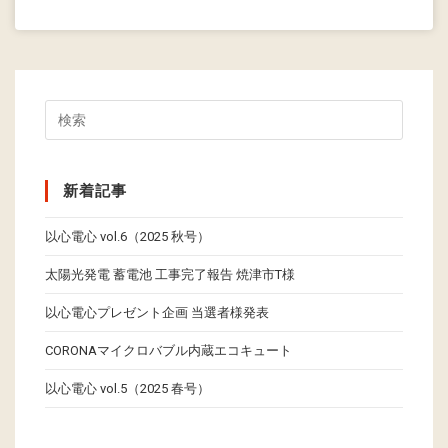
新着記事
以心電心 vol.6（2025 秋号）
太陽光発電 蓄電池 工事完了報告 焼津市T様
以心電心プレゼント企画 当選者様発表
CORONAマイクロバブル内蔵エコキュート
以心電心 vol.5（2025 春号）